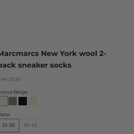
Marcmarcs New York wool 2-
pack sneaker socks
ale price
CHF 20.90
olour:
Beige
Beige
Grey
Black
Off White
ate:
35-38
39-42