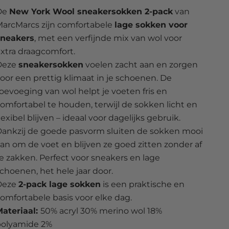
De
New York Wool sneakersokken 2-pack
van
arcMarcs zijn comfortabele
lage sokken voor
sneakers
, met een verfijnde mix van wol voor
xtra draagcomfort.
Deze
sneakersokken
voelen zacht aan en zorgen
oor een prettig klimaat in je schoenen. De
oevoeging van wol helpt je voeten fris en
omfortabel te houden, terwijl de sokken licht en
lexibel blijven – ideaal voor dagelijks gebruik.
ankzij de goede pasvorm sluiten de sokken mooi
an om de voet en blijven ze goed zitten zonder af
e zakken. Perfect voor sneakers en lage
choenen, het hele jaar door.
Deze
2-pack lage sokken
is een praktische en
omfortabele basis voor elke dag.
ateriaal:
50% acryl 30% merino wol 18%
polyamide 2%