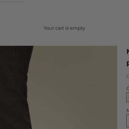
Your cart is empty
S
C
M