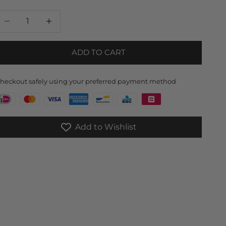
ecrease quantity
Increase quantity
ADD TO CART
heckout safely using your preferred payment method
Add to Wishlist