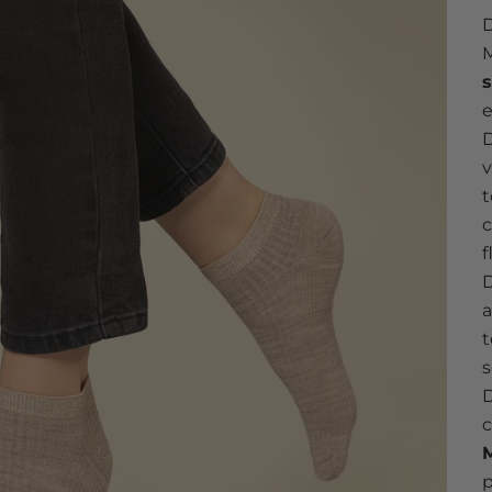
M
e
v
t
c
f
D
a
t
s
c
M