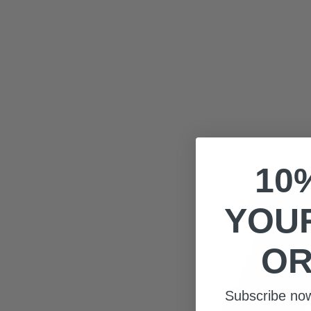
10
YOUR
OR
Subscribe no