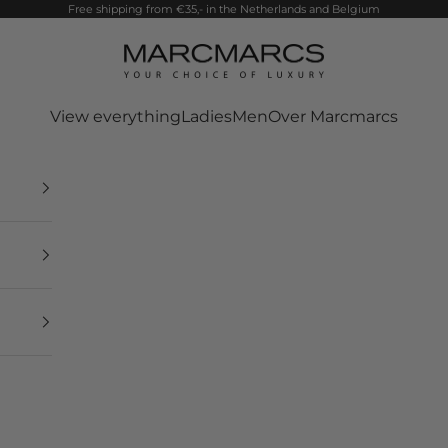
Free shipping from €35,- in the Netherlands and Belgium
MarcMarcs
View everything
Ladies
Men
Over Marcmarcs