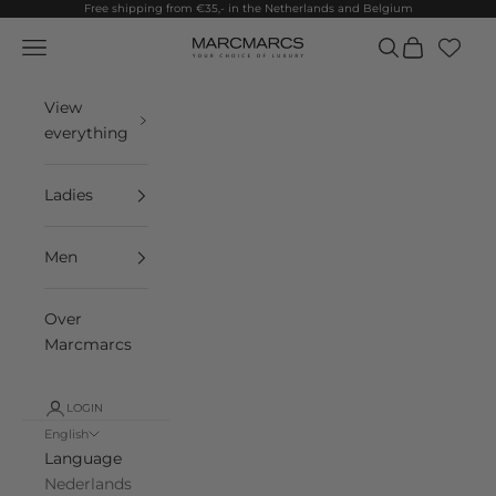
Skip to content
Free shipping from €35,- in the Netherlands and Belgium
Navigation menu
Search
Cart
MarcMarcs
View
everything
Ladies
Men
Over
Marcmarcs
LOGIN
English
Language
Nederlands