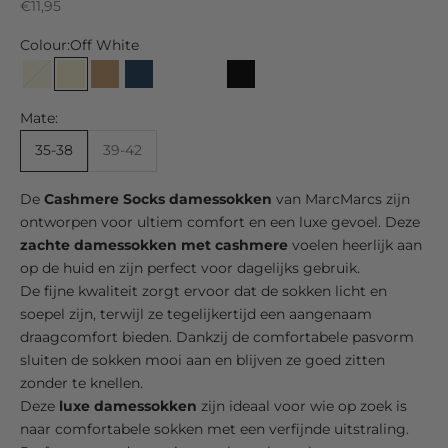
Sale price
€11,95
Colour:
Off White
Beige
Off White
Camel
Marine
Light Grey
Dark Grey
Black
Mate:
35-38
39-42
De
Cashmere Socks damessokken
van MarcMarcs zijn
ontworpen voor ultiem comfort en een luxe gevoel. Deze
zachte damessokken met cashmere
voelen heerlijk aan
op de huid en zijn perfect voor dagelijks gebruik.
De fijne kwaliteit zorgt ervoor dat de sokken licht en
soepel zijn, terwijl ze tegelijkertijd een aangenaam
draagcomfort bieden. Dankzij de comfortabele pasvorm
sluiten de sokken mooi aan en blijven ze goed zitten
zonder te knellen.
Deze
luxe damessokken
zijn ideaal voor wie op zoek is
naar comfortabele sokken met een verfijnde uitstraling.