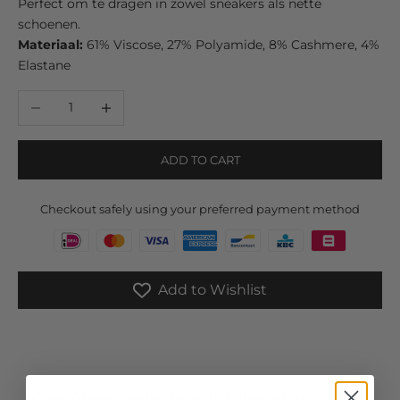
Perfect om te dragen in zowel sneakers als nette
schoenen.
Materiaal:
61% Viscose, 27% Polyamide, 8% Cashmere, 4%
Elastane
Decrease quantity
Increase quantity
ADD TO CART
Checkout safely using your preferred payment method
Add to Wishlist
Customers who bought this also