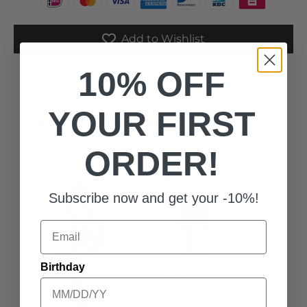
Add to Wishlist
10% OFF
YOUR FIRST
Customers who bought this also
bought
ORDER!
Subscribe now and get your -10%!
Email
Birthday
Comfort 20 denier
Blackpool ladies' kits
Bella onzic
dames panty |
2-pack
dames footi