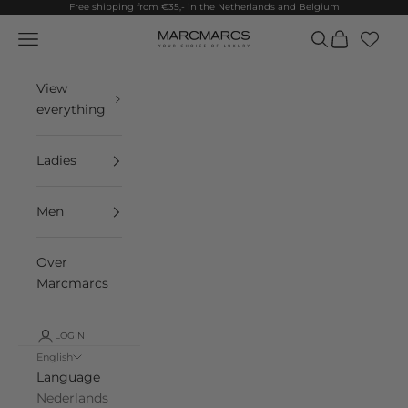
Skip to content
Free shipping from €35,- in the Netherlands and Belgium
Navigation menu
Search
Cart
MarcMarcs
View
everything
Ladies
Men
Over
Marcmarcs
LOGIN
English
Language
Nederlands