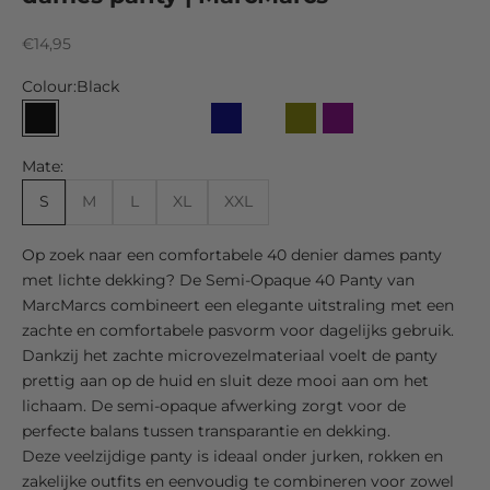
Sale price
€14,95
Colour:
Black
Black
Almost Black
Nearly Black
Mocha
Suntan
Navy
Night Blue
Olive
Purple
Mate:
S
M
L
XL
XXL
Op zoek naar een comfortabele 40 denier dames panty
met lichte dekking? De Semi-Opaque 40 Panty van
MarcMarcs combineert een elegante uitstraling met een
zachte en comfortabele pasvorm voor dagelijks gebruik.
Dankzij het zachte microvezelmateriaal voelt de panty
prettig aan op de huid en sluit deze mooi aan om het
lichaam. De semi-opaque afwerking zorgt voor de
perfecte balans tussen transparantie en dekking.
Deze veelzijdige panty is ideaal onder jurken, rokken en
zakelijke outfits en eenvoudig te combineren voor zowel