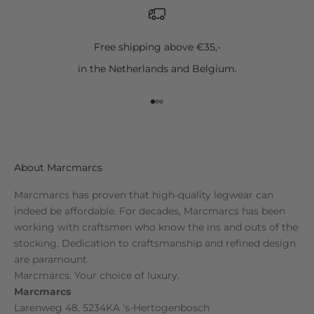
Free shipping above €35,-
in the Netherlands and Belgium.
Go to item 1
Go to item 2
Go to item 3
About Marcmarcs
Marcmarcs has proven that high-quality legwear can
indeed be affordable. For decades, Marcmarcs has been
working with craftsmen who know the ins and outs of the
stocking. Dedication to craftsmanship and refined design
are paramount.
Marcmarcs. Your choice of luxury.
Marcmarcs
Larenweg 48, 5234KA 's-Hertogenbosch