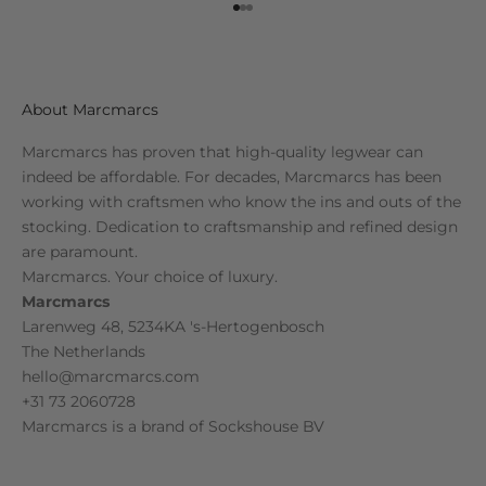
Go to item 1
Go to item 2
Go to item 3
About Marcmarcs
Marcmarcs has proven that high-quality legwear can
indeed be affordable. For decades, Marcmarcs has been
working with craftsmen who know the ins and outs of the
stocking. Dedication to craftsmanship and refined design
are paramount.
Marcmarcs. Your choice of luxury.
Marcmarcs
Larenweg 48, 5234KA 's-Hertogenbosch
The Netherlands
hello@marcmarcs.com
+31 73 2060728
Marcmarcs is a brand of
Sockshouse BV