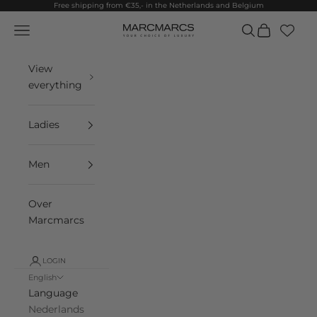
Skip to content
Free shipping from €35,- in the Netherlands and Belgium
Navigation menu
Search
Cart
MarcMarcs
View
everything
Ladies
Men
Over
Marcmarcs
LOGIN
English
Language
Nederlands