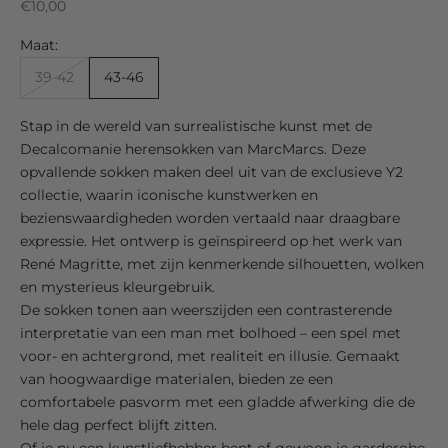
Sale price
€10,00
Maat:
39-42
43-46
Stap in de wereld van surrealistische kunst met de
Decalcomanie herensokken van MarcMarcs. Deze
opvallende sokken maken deel uit van de exclusieve Y2
collectie, waarin iconische kunstwerken en
bezienswaardigheden worden vertaald naar draagbare
expressie. Het ontwerp is geïnspireerd op het werk van
René Magritte, met zijn kenmerkende silhouetten, wolken
en mysterieus kleurgebruik.
De sokken tonen aan weerszijden een contrasterende
interpretatie van een man met bolhoed – een spel met
voor- en achtergrond, met realiteit en illusie. Gemaakt
van hoogwaardige materialen, bieden ze een
comfortabele pasvorm met een gladde afwerking die de
hele dag perfect blijft zitten.
Of je nu een kunstliefhebber bent of gewoon je garderobe